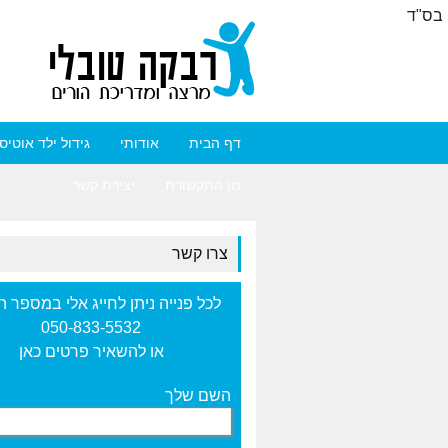
בס"ד
דף הבית
אודותי
גידול ילד אוטיס
מן התקשורת
יצירת קשר
צרו קשר
לכל פנייה ניתן לחייג אלי במספר ה
050-833-5532
או להשאיר פרטים כאן
השם שלך