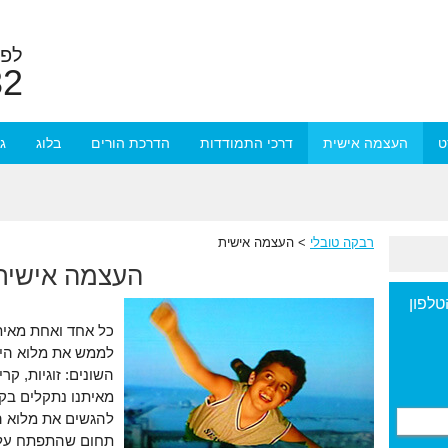
לפר
32
ט
העצמה אישית
דרכי התמודדות
הדרכת הורים
בלוג
ג
רבקה טובלי
>
העצמה אישית
העצמה אישית
טלפון
כל אחד ואחת מאיתנ
לממש את מלוא היכו
השונים: זוגיות, קר
מאיתנו נתקלים בק
להגשים את מלוא ה
תחום שהתפתח על מ