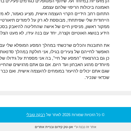
הן מזעריות במיוחד ועל שיתוף המטופלים כגורמים פעילים ב
האמונה ביכולות הריפוי שלהם עצמם.
התחום רחב הידיים הקרוי העצמה אישית, מציע כאמור, לא מע
הייחודית שלי שפיתחתי, מבוססת לא רק על לימודים תיאורטיים 
ממקור ראשון, מניסיון חיים של אישה שהחליטה להיאבק בסט
הידע בנושא האוטיזם וקצרה, יחד עם בנה עידו, לא מעט הצל
את התובנות והכלים שרכשתי במהלך המסע המופלא שלי עם עי
האפשר לחייהם של צעירים בגילו, אני חולקת במהלך סדנאות 
כן גם בהרצאתי "המסע של חיי", בה אני מספרת על גידולו של 
מיוחדים מרגע האבחון ועד היום. אם גם אתם מרגישים שהחיים 
שגם אתם יכולים להיעזר במומחים להעצמה אישית. ואם כבר 
שכדאי שנכיר.
© כל הזכויות שמורות 2026 לאתר של
רבקה טובלי
אתר זה נבנה ע"י
און-טק קידום ובניית אתרים