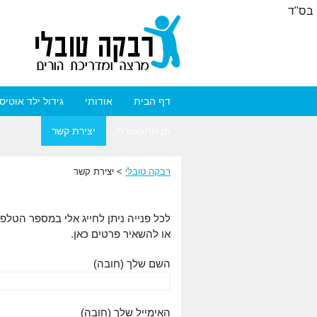
בס"ד
דף הבית
אודותי
גידול ילד אוטיס
מן התקשורת
יצירת קשר
רבקה טובלי
>
יצירת קשר
לכל פנייה ניתן לחייג אלי במספר הטלפון 0-833-5532
או להשאיר פרטים כאן.
השם שלך (חובה)
האימייל שלך (חובה)